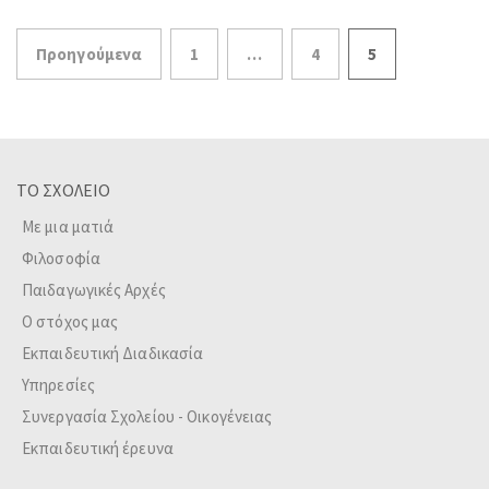
Σελιδοποίηση
Προηγούμενα
1
…
4
5
άρθρων
ΤΟ ΣΧΟΛΕΙΟ
Με μια ματιά
Φιλοσοφία
Παιδαγωγικές Αρχές
Ο στόχος μας
Εκπαιδευτική Διαδικασία
Υπηρεσίες
Συνεργασία Σχολείου - Οικογένειας
Εκπαιδευτική έρευνα