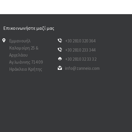
Επικοινωνήστε μαζί μας
Εμμανουήλ
+30 2810 320 364
Καλομοίρη 25 &
+30 2810 233 344
Αρχελάου
+30 2810 32 33 32
Αγ.Ιωάννης 714 09
info@zanneio.com
Ηράκλειο Κρήτης