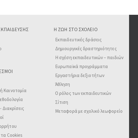
ΕΚΠΑΙΔΕΥΣΗΣ
Η ΖΩΗ ΣΤΟ ΣΧΟΛΕΙΟ
Εκπαιδευτικές δράσεις
ο
Δημιουργικές δραστηριότητες
Η σχέση εκπαιδευτικών – παιδιών
Ευρωπαϊκά προγράμματα
ΕΣΜΟΙ
Εργαστήρια δεξιοτήτων
Άθληση
ή Καινοτομία
Ο ρόλος των εκπαιδευτικών
Μεθοδολογία
Σίτιση
- Διακρίσεις
Μεταφορά με σχολικό λεωφορείο
οί
πορρήτου
 τα Cookies