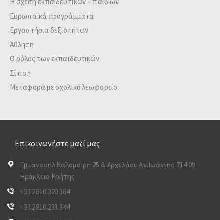
Η σχέση εκπαιδευτικών – παιδιών
Ευρωπαϊκά προγράμματα
Εργαστήρια δεξιοτήτων
Άθληση
Ο ρόλος των εκπαιδευτικών
Σίτιση
Μεταφορά με σχολικό λεωφορείο
Επικοινωνήστε μαζί μας
Εμμανουήλ Καλομοίρη 25 & Αρχελάου Αγ.Ιωάννης 714 09
Ηράκλειο Κρήτης
+30 2810 320 364
+30 2810 233 344